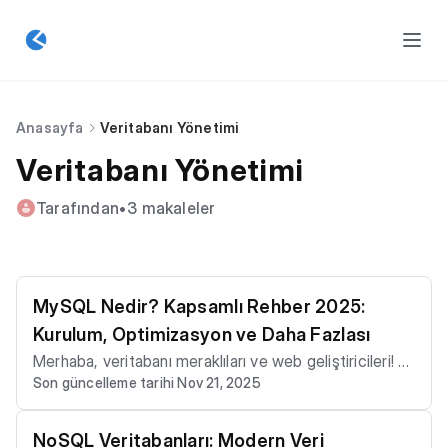
Anasayfa
Veritabanı Yönetimi
Veritabanı Yönetimi
Tarafından
•
3 makaleler
MySQL Nedir? Kapsamlı Rehber 2025:
Kurulum, Optimizasyon ve Daha Fazlası
Merhaba, veritabanı meraklıları ve web geliştiricileri! 2
Son güncelleme tarihi Nov 21, 2025
025 yılında, web uygulamalarının ve veri odaklı projeler
in kalbi veritabanlarında atıyor. MySQL, bu alanda en p
opüler ve güvenilir açık kaynaklı veritabanı yönetim sis
NoSQL Veritabanları: Modern Veri