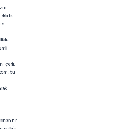
arın
klidir.
ler
likle
emli
 içerir.
ekom, bu
arak
nınan bir
imliliği,