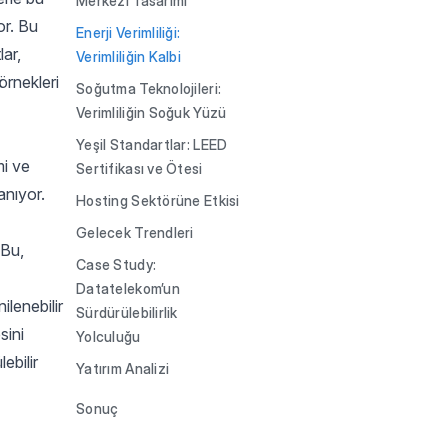
Merkezi Tasarımı
or. Bu
Enerji Verimliliği:
lar,
Verimliliğin Kalbi
örnekleri
Soğutma Teknolojileri:
Verimliliğin Soğuk Yüzü
Yeşil Standartlar: LEED
mi ve
Sertifikası ve Ötesi
anıyor.
Hosting Sektörüne Etkisi
Gelecek Trendleri
 Bu,
Case Study:
Datatelekom’un
ilenebilir
Sürdürülebilirlik
sini
Yolculuğu
ebilir
Yatırım Analizi
Sonuç