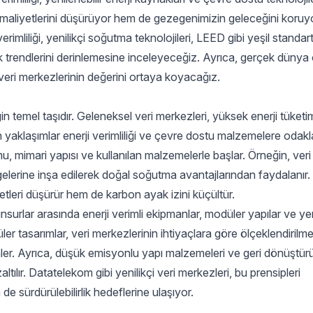
e maliyetlerini düşürüyor hem de gezegenimizin geleceğini koruy
verimliliği, yenilikçi soğutma teknolojileri, LEED gibi yeşil standart
k trendlerini derinlemesine inceleyeceğiz. Ayrıca, gerçek dünya 
r veri merkezlerinin değerini ortaya koyacağız.
iğin temel taşıdır. Geleneksel veri merkezleri, yüksek enerji tüketi
rn yaklaşımlar enerji verimliliği ve çevre dostu malzemelere odakl
u, mimari yapısı ve kullanılan malzemelerle başlar. Örneğin, veri
lgelerine inşa edilerek doğal soğutma avantajlarından faydalanır.
etleri düşürür hem de karbon ayak izini küçültür.
urlar arasında enerji verimli ekipmanlar, modüler yapılar ve yen
er tasarımlar, veri merkezlerinin ihtiyaçlara göre ölçeklendirilme
nler. Ayrıca, düşük emisyonlu yapı malzemeleri ve geri dönüştürül
ltılır. Datatelekom gibi yenilikçi veri merkezleri, bu prensipleri
sürdürülebilirlik hedeflerine ulaşıyor.