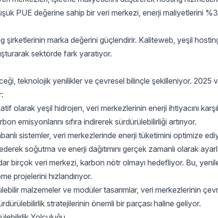
 düşük PUE değerine sahip bir veri merkezi, enerji maliyetlerini %
ing şirketlerinin marka değerini güçlendirir. Kaliteweb, yeşil hostin
uşturarak sektörde fark yaratıyor.
ceği, teknolojik yenilikler ve çevresel bilinçle şekilleniyor. 2025 
r:
natif olarak yeşil hidrojen, veri merkezlerinin enerji ihtiyacını kar
on emisyonlarını sıfıra indirerek sürdürülebilirliği artırıyor.
abanlı sistemler, veri merkezlerinde enerji tüketimini optimize edi
 ederek soğutma ve enerji dağıtımını gerçek zamanlı olarak ayarla
ar birçok veri merkezi, karbon nötr olmayı hedefliyor. Bu, yenile
me projelerini hızlandırıyor.
ülebilir malzemeler ve modüler tasarımlar, veri merkezlerinin çev
ürdürülebilirlik stratejilerinin önemli bir parçası haline geliyor.
ebilirlik Yolculuğu