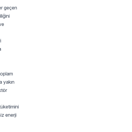
her geçen
liğini
 ve
i
a
 toplam
’a yakın
ktör
tüketimini
iz enerji