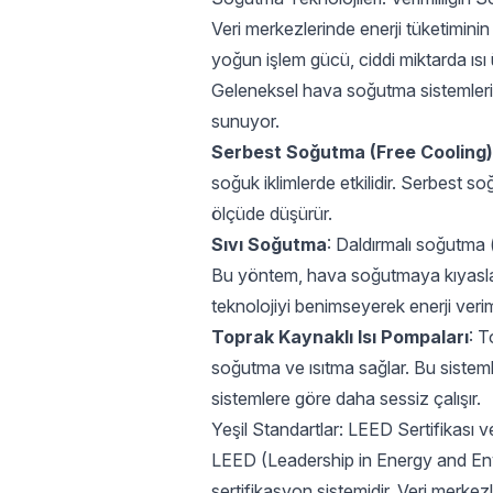
Veri merkezlerinde enerji tüketimini
yoğun işlem gücü, ciddi miktarda ısı ü
Geleneksel hava soğutma sistemleri e
sunuyor.
Serbest Soğutma (Free Cooling)
soğuk iklimlerde etkilidir. Serbest s
ölçüde düşürür.
Sıvı Soğutma
: Daldırmalı soğutma (
Bu yöntem, hava soğutmaya kıyasla 
teknolojiyi benimseyerek enerji verimlil
Toprak Kaynaklı Isı Pompaları
: T
soğutma ve ısıtma sağlar. Bu sisteml
sistemlere göre daha sessiz çalışır.
Yeşil Standartlar: LEED Sertifikası v
LEED (Leadership in Energy and Envi
sertifikasyon sistemidir. Veri merkezle