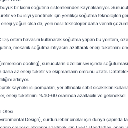
n büyük bir kısmı soğutma sistemlerinden kaynaklanıyor. Sunucul
retir ve bu ısıyı yönetmek için yenilikçi soğutma teknolojileri gere
nerji yoğun olsa da, yeni nesil teknolojiler daha verimli çözüm
: Dış ortam havasını kullanarak soğutma yapan bu yöntem, özel
oğutma, mekanik soğutma ihtiyacını azaltarak enerji tüketimini ön
immersion cooling), sunucuların özel bir sıvı içinde soğutulmasını
daha az enerji tüketir ve ekipmanların ömrünü uzatır. Datatel
iğini artırıyor.
oprak kaynaklı ısı pompaları, yer altındaki sabit sıcaklıkları kullan
er, enerji tüketimini %40-60 oranında azaltabilir ve geleneksel
e Ötesi
ronmental Design), sürdürülebilir binalar için dünya çapında ta
rinin çevresel etkilerini azaltmak için LEED standartları, enerji ver