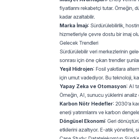
fiyatlarını rekabetçi tutar. Örneğin,
kadar azaltabilir.
Marka İmajı
: Sürdürülebilirlik, host
hizmetleriyle çevre dostu bir imaj ol
Gelecek Trendleri
Sürdürülebilir veri merkezlerinin gele
sonrası için öne çıkan trendler şunla
Yeşil Hidrojen
: Fosil yakıtlara alter
için umut vadediyor. Bu teknoloji, karb
Yapay Zeka ve Otomasyon
: AI t
Örneğin, AI, sunucu yüklerini analiz
Karbon Nötr Hedefler
: 2030’a kad
enerji yatırımlarını ve karbon dengele
Döngüsel Ekonomi
: Geri dönüştür
etkilerini azaltıyor. E-atık yönetimi, s
Case Study: Datatelekom’un Sürdürül