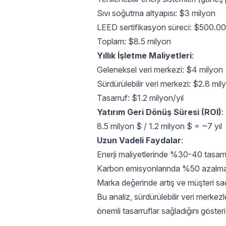
Sıvı soğutma altyapısı: $3 milyon
LEED sertifikasyon süreci: $500.0
Toplam: $8.5 milyon
Yıllık İşletme Maliyetleri
:
Geleneksel veri merkezi: $4 milyon
Sürdürülebilir veri merkezi: $2.8 mil
Tasarruf: $1.2 milyon/yıl
Yatırım Geri Dönüş Süresi (ROI)
:
8.5 milyon $ / 1.2 milyon $ = ~7 yıl
Uzun Vadeli Faydalar
:
Enerji maliyetlerinde %30-40 tasarr
Karbon emisyonlarında %50 azalm
Marka değerinde artış ve müşteri sa
Bu analiz, sürdürülebilir veri merke
önemli tasarruflar sağladığını gösteri