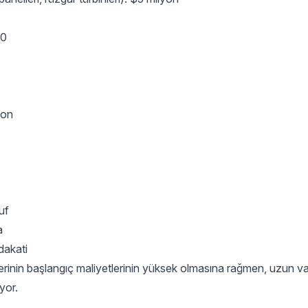
00
yon
uf
a
dakati
zlerinin başlangıç maliyetlerinin yüksek olmasına rağmen, uzun 
yor.