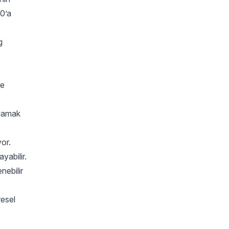
30’a
g
ve
şılamak
yor.
yabilir.
nebilir
resel