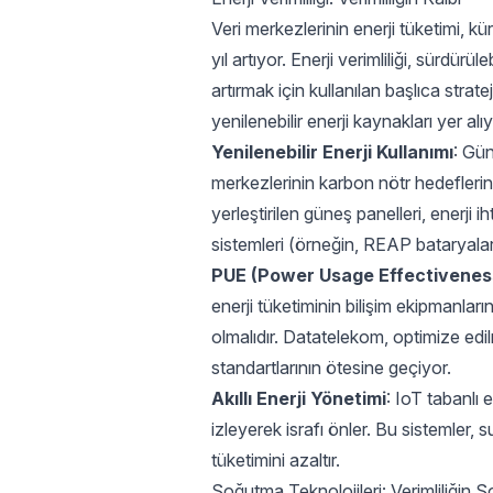
Veri merkezlerinin enerji tüketimi, k
yıl artıyor. Enerji verimliliği, sürdürüle
artırmak için kullanılan başlıca strat
yenilenebilir enerji kaynakları yer alıy
Yenilenebilir Enerji Kullanımı
: Gün
merkezlerinin karbon nötr hedeflerine
yerleştirilen güneş panelleri, enerji i
sistemleri (örneğin, REAP bataryalar
PUE (Power Usage Effectivenes
enerji tüketiminin bilişim ekipmanlar
olmalıdır. Datatelekom, optimize edil
standartlarının ötesine geçiyor.
Akıllı Enerji Yönetimi
: IoT tabanlı 
izleyerek israfı önler. Bu sistemler,
tüketimini azaltır.
Soğutma Teknolojileri: Verimliliğin