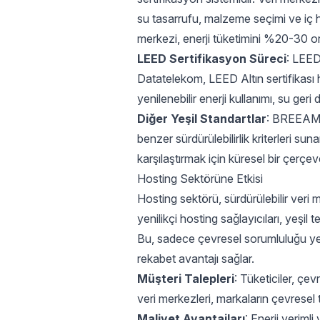
su tasarrufu, malzeme seçimi ve iç hav
merkezi, enerji tüketimini %20-30 ora
LEED Sertifikasyon Süreci
: LEED,
Datatelekom, LEED Altın sertifikası 
yenilenebilir enerji kullanımı, su g
Diğer Yeşil Standartlar
: BREEAM v
benzer sürdürülebilirlik kriterleri sun
karşılaştırmak için küresel bir çerçev
Hosting Sektörüne Etkisi
Hosting sektörü, sürdürülebilir veri 
yenilikçi hosting sağlayıcıları, yeşil
Bu, sadece çevresel sorumluluğu yer
rekabet avantajı sağlar.
Müşteri Talepleri
: Tüketiciler, çe
veri merkezleri, markaların çevresel t
Maliyet Avantajları
: Enerji veriml