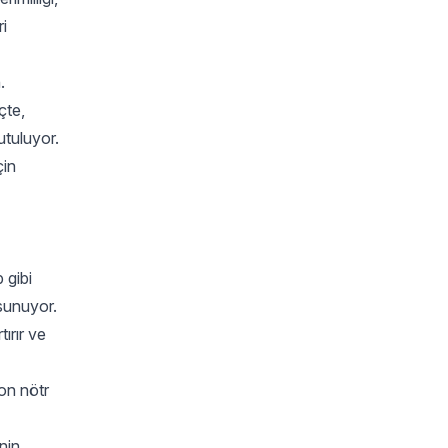
ri
.
çte,
utuluyor.
çin
 gibi
 sunuyor.
ırır ve
bon nötr
inin