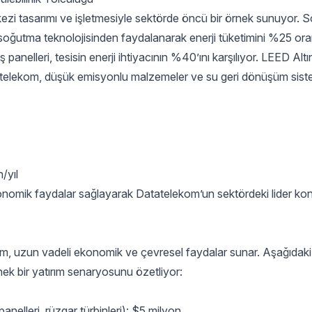
kezi tasarımı ve işletmesiyle sektörde öncü bir örnek sunuyor. S
soğutma teknolojisinden faydalanarak enerji tüketimini %25 or
 panelleri, tesisin enerji ihtiyacının %40’ını karşılıyor. LEED Altı
tatelekom, düşük emisyonlu malzemeler ve su geri dönüşüm siste
/yıl
onomik faydalar sağlayarak Datatelekom’un sektördeki lider k
ırım, uzun vadeli ekonomik ve çevresel faydalar sunar. Aşağıdaki
rnek bir yatırım senaryosunu özetliyor:
panelleri, rüzgar türbinleri): $5 milyon