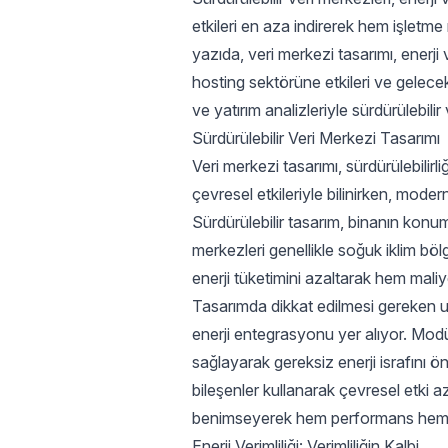
etkileri en aza indirerek hem işletm
yazıda,
veri merkezi
tasarımı, enerji 
hosting sektörüne etkileri ve gelece
ve yatırım analizleriyle sürdürülebili
Sürdürülebilir Veri Merkezi Tasarımı
Veri merkezi tasarımı, sürdürülebilirl
çevresel etkileriyle bilinirken, mode
Sürdürülebilir tasarım, binanın konum
merkezleri genellikle soğuk iklim bö
enerji tüketimini azaltarak hem maliy
Tasarımda dikkat edilmesi gereken uns
enerji entegrasyonu yer alıyor. Modül
sağlayarak gereksiz enerji israfını ö
bileşenler kullanarak çevresel etki aza
benimseyerek hem performans hem de 
Enerji Verimliliği: Verimliliğin Kalbi