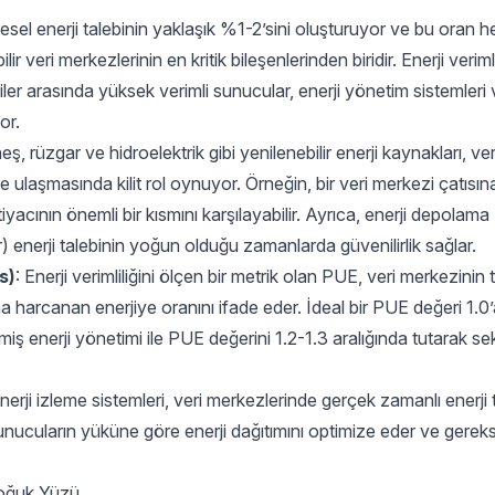
üresel enerji talebinin yaklaşık %1-2’sini oluşturuyor ve bu oran 
bilir veri merkezlerinin en kritik bileşenlerinden biridir. Enerji verimli
ejiler arasında yüksek verimli sunucular, enerji yönetim sistemleri
or.
eş, rüzgar ve hidroelektrik gibi yenilenebilir enerji kaynakları, ver
 ulaşmasında kilit rol oynuyor. Örneğin, bir veri merkezi çatısın
htiyacının önemli bir kısmını karşılayabilir. Ayrıca, enerji depolama
) enerji talebinin yoğun olduğu zamanlarda güvenilirlik sağlar.
s)
: Enerji verimliliğini ölçen bir metrik olan PUE, veri merkezinin
ına harcanan enerjiye oranını ifade eder. İdeal bir PUE değeri 1.0
miş enerji yönetimi ile PUE değerini 1.2-1.3 aralığında tutarak se
enerji izleme sistemleri, veri merkezlerinde gerçek zamanlı enerji 
 sunucuların yüküne göre enerji dağıtımını optimize eder ve gereks
 Soğuk Yüzü