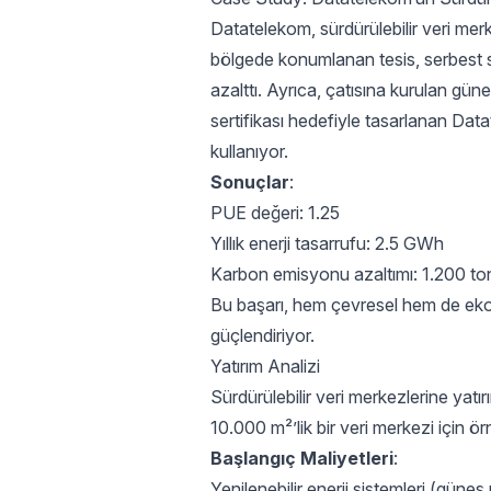
Datatelekom, sürdürülebilir veri mer
bölgede konumlanan tesis, serbest 
azalttı. Ayrıca, çatısına kurulan güneş
sertifikası hedefiyle tasarlanan Da
kullanıyor.
Sonuçlar
:
PUE değeri: 1.25
Yıllık enerji tasarrufu: 2.5 GWh
Karbon emisyonu azaltımı: 1.200 ton
Bu başarı, hem çevresel hem de ek
güçlendiriyor.
Yatırım Analizi
Sürdürülebilir veri merkezlerine yat
10.000 m²’lik bir veri merkezi için ö
Başlangıç Maliyetleri
:
Yenilenebilir enerji sistemleri (güneş 