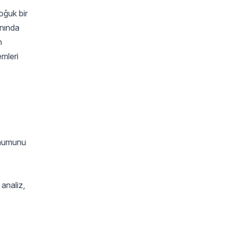
oğuk bir
anında
n
mleri
onumunu
 analiz,