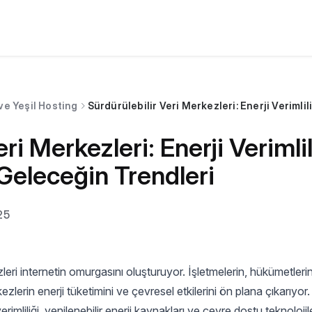
 ve Yeşil Hosting
eri Merkezleri: Enerji Veriml
 Geleceğin Trendleri
25
leri internetin omurgasını oluşturuyor. İşletmelerin, hükümetleri
kezlerin enerji tüketimini ve çevresel etkilerini ön plana çıkarıyor.
verimliliği, yenilenebilir enerji kaynakları ve çevre dostu teknolojil