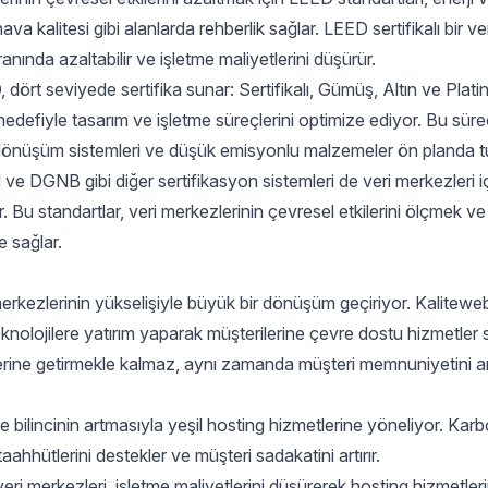
a kalitesi gibi alanlarda rehberlik sağlar. LEED sertifikalı bir ve
nında azaltabilir ve işletme maliyetlerini düşürür.
 dört seviyede sertifika sunar: Sertifikalı, Gümüş, Altın ve Platin
hedefiyle tasarım ve işletme süreçlerini optimize ediyor. Bu süre
eri dönüşüm sistemleri ve düşük emisyonlu malzemeler ön planda t
e DGNB gibi diğer sertifikasyon sistemleri de veri merkezleri i
ar. Bu standartlar, veri merkezlerinin çevresel etkilerini ölçmek ve
e sağlar.
merkezlerinin yükselişiyle büyük bir dönüşüm geçiriyor. Kaliteweb
 teknolojilere yatırım yaparak müşterilerine çevre dostu hizmetler
ine getirmekle kalmaz, aynı zamanda müşteri memnuniyetini art
vre bilincinin artmasıyla yeşil hosting hizmetlerine yöneliyor. Kar
aahhütlerini destekler ve müşteri sadakatini artırır.
i veri merkezleri, işletme maliyetlerini düşürerek hosting hizmetler