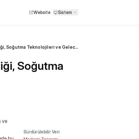
Website
Sistem
Sürdürülebilir Veri Merkezleri: Enerji Verimliliği, Soğutma Teknolojileri ve Geleceğin Trendleri
iliği, Soğutma
n ve
Sürdürülebilir Veri
erle bu