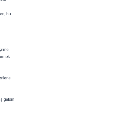
arı, bu
çirme
şürmek
rilerle
oş geldin