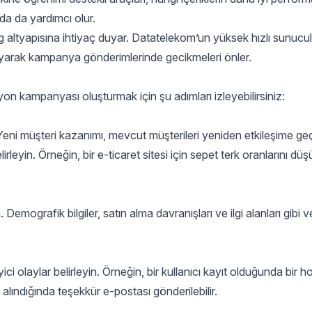
a da yardımcı olur.
g
altyapısına ihtiyaç duyar. Datatelekom’un yüksek hızlı sunucul
layarak kampanya gönderimlerinde gecikmeleri önler.
on kampanyası oluşturmak için şu adımları izleyebilirsiniz:
Yeni müşteri kazanımı, mevcut müşterileri yeniden etkileşime ge
lirleyin. Örneğin, bir e-ticaret sitesi için sepet terk oranlarını dü
. Demografik bilgiler, satın alma davranışları ve ilgi alanları gibi ve
yici olaylar belirleyin. Örneğin, bir kullanıcı kayıt olduğunda bir h
ın alındığında teşekkür e-postası gönderilebilir.