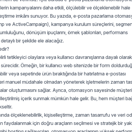
rin kampanyalarını daha etkili, ölçülebilir ve ölçeklenebilir hale
selleştirme imkânı sunuyor. Bu yazıda, e-posta pazarlama otom
lchimp ve ActiveCampaign), kampanya kurulum süreçlerini, segm
 uyumluluğunu, dönüşüm ipuçlarını, örnek şablonları, performans
detaylı bir şekilde ele alacağız.
dir?
i tetikleyici olaylara veya kullanıcı davranışlarına dayalı olara
 sürecidir. Örneğin, bir kullanıcı web sitenizde bir form doldurd
bilir veya sepetinde ürün bıraktığında bir hatırlatma e-postası
çleri manuel müdahale olmadan yöneterek işletmelerin zaman ta
lar oluşturmasını sağlar. Ayrıca, otomasyon sayesinde müşteri
eştirilmiş içerik sunmak mümkün hale gelir. Bu, hem müşteri bağlı
seltir.
a ölçeklenebilirlik, kişiselleştirme, zaman tasarrufu ve veri od
n faydalanmak için doğru araçların seçilmesi ve stratejik bir ya
ibi hosting sağlayıcıları, otomasyon araçlarının yüksek perfor