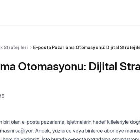
k Stratejileri
E-posta Pazarlama Otomasyonu: Dijital Stratejile
a Otomasyonu: Dijital Strate
25
n biri olan e-posta pazarlama, işletmelerin hedef kitleleriyle do
im kurmasını sağlıyor. Ancak, yüzlerce veya binlerce aboneye manue
ı hem de verimsiz. İşte burada e-posta pazarlama otomasyon