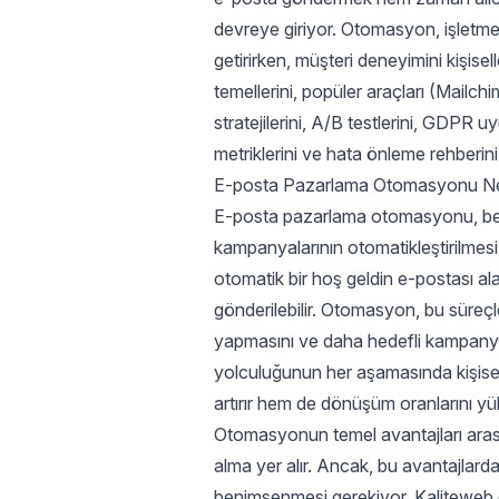
devreye giriyor. Otomasyon, işletmele
getirirken, müşteri deneyimini kişi
temellerini, popüler araçları (Mai
stratejilerini, A/B testlerini, GDPR
metriklerini ve hata önleme rehberini 
E-posta Pazarlama Otomasyonu Ne
E-posta pazarlama otomasyonu, belirl
kampanyalarının otomatikleştirilmesi
otomatik bir hoş geldin e-postası ala
gönderilebilir. Otomasyon, bu süre
yapmasını ve daha hedefli kampanya
yolculuğunun her aşamasında kişisell
artırır hem de dönüşüm oranlarını yük
Otomasyonun temel avantajları arasınd
alma yer alır. Ancak, bu avantajlarda
benimsenmesi gerekiyor. Kaliteweb g