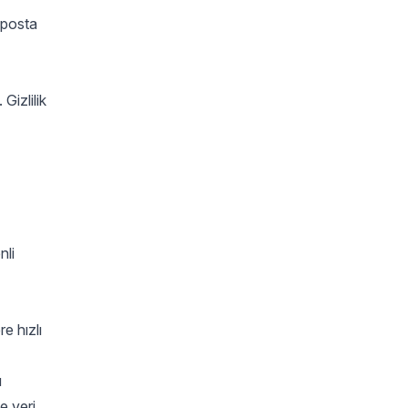
-posta
 Gizlilik
nli
e hızlı
u
e veri