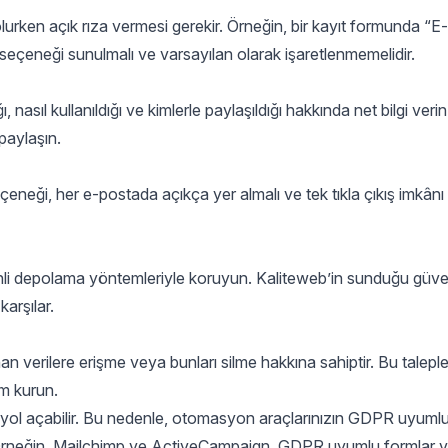
olurken açık rıza vermesi gerekir. Örneğin, bir kayıt formunda “E
seçeneği sunulmalı ve varsayılan olarak işaretlenmemelidir.
, nasıl kullanıldığı ve kimlerle paylaşıldığı hakkında net bilgi verin.
 paylaşın.
neği, her e-postada açıkça yer almalı ve tek tıkla çıkış imkânı
venli depolama yöntemleriyle koruyun. Kaliteweb’in sunduğu güve
karşılar.
nan verilere erişme veya bunları silme hakkına sahiptir. Bu talepler
em kurun.
na yol açabilir. Bu nedenle, otomasyon araçlarınızın GDPR uyuml
Örneğin, Mailchimp ve ActiveCampaign, GDPR uyumlu formlar v