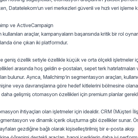
rken, Datatelekom’un veri merkezleri güvenli ve hızlı veri işleme 
chimp ve ActiveCampaign
llanılan araçlar, kampanyaların başarısında kritik bir rol oynar
anda öne çıkan iki platformdur.
geniş özellik setiyle özellikle küçük ve orta ölçekli işletmeler i
ikleri arasında hoş geldin e-postaları, sepet terk hatırlatmaları 
rı bulunur. Ayrıca, Mailchimp’in segmentasyon araçları, kullanıc
işine veya davranışlarına göre hedef kitlelerini bölmesine olanak
 daha gelişmiş otomasyon özellikleri için premium planlar gerekli
yon ihtiyaçları olan işletmeler için idealdir. CRM (Müşteri İlişk
gmentasyon ve dinamik içerik oluşturma gibi özellikler sunar. Ö
yfaları gezdiğine bağlı olarak kişiselleştirilmiş bir e-posta akışı
ine öğrenimi destekli araçları, hangi içeriklerin daha iyi perfor