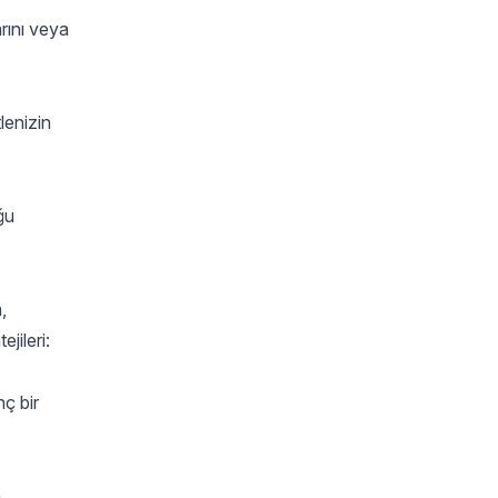
arını veya
lenizin
ğu
,
jileri:
ç bir
n