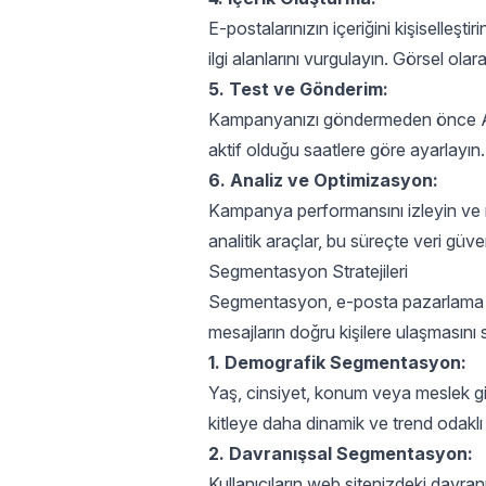
E-postalarınızın içeriğini kişiselleşti
ilgi alanlarını vurgulayın. Görsel ola
5. Test ve Gönderim:
Kampanyanızı göndermeden önce A/B 
aktif olduğu saatlere göre ayarlayın.
6. Analiz ve Optimizasyon:
Kampanya performansını izleyin ve m
analitik araçlar, bu süreçte veri güvenili
Segmentasyon Stratejileri
Segmentasyon, e-posta pazarlama o
mesajların doğru kişilere ulaşmasını 
1. Demografik Segmentasyon:
Yaş, cinsiyet, konum veya meslek gib
kitleye daha dinamik ve trend odaklı i
2. Davranışsal Segmentasyon:
Kullanıcıların web sitenizdeki davranı