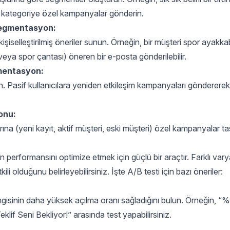
 o kategoriye özel kampanyalar gönderin.
Segmentasyon:
işiselleştirilmiş öneriler sunun. Örneğin, bir müşteri spor ayakkab
veya spor çantası) öneren bir e-posta gönderilebilir.
mentasyon:
ın. Pasif kullanıcılara yeniden etkileşim kampanyaları göndererek 
onu:
na (yeni kayıt, aktif müşteri, eski müşteri) özel kampanyalar ta
 performansını optimize etmek için güçlü bir araçtır. Farklı var
li olduğunu belirleyebilirsiniz. İşte A/B testi için bazı öneriler:
hangisinin daha yüksek açılma oranı sağladığını bulun. Örneğin, “
eklif Seni Bekliyor!” arasında test yapabilirsiniz.