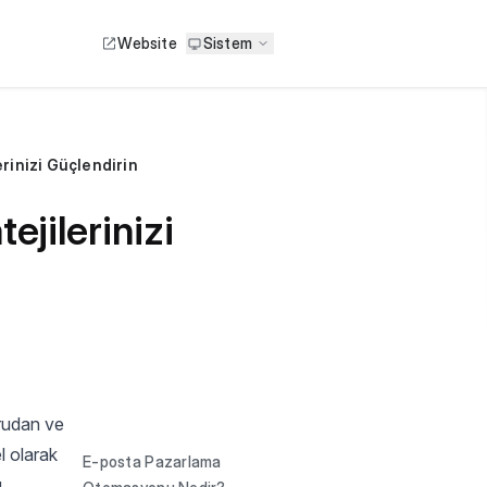
Website
Sistem
rinizi Güçlendirin
jilerinizi
ğrudan ve
l olarak
E-posta Pazarlama
u