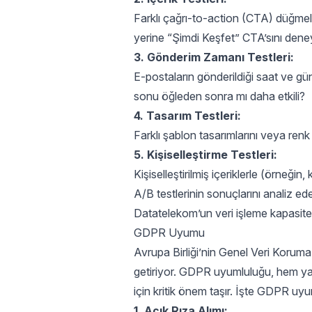
Farklı çağrı-to-action (CTA) düğmele
yerine “Şimdi Keşfet” CTA’sını dene
3. Gönderim Zamanı Testleri:
E-postaların gönderildiği saat ve günl
sonu öğleden sonra mı daha etkili?
4. Tasarım Testleri:
Farklı şablon tasarımlarını veya renk 
5. Kişiselleştirme Testleri:
Kişiselleştirilmiş içeriklerle (örneğin,
A/B testlerinin sonuçlarını analiz eder
Datatelekom’un veri işleme kapasitesi,
GDPR Uyumu
Avrupa Birliği’nin Genel Veri Korum
getiriyor. GDPR uyumluluğu, hem ya
için kritik önem taşır. İşte GDPR uy
1. Açık Rıza Alımı: