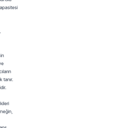
kapasitesi
.
çin
ve
ıların
 tanır.
dir.
ileri
rneğin,
mans