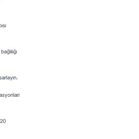
ısı
bağlılığı
sarlayın.
yasyonları
%20