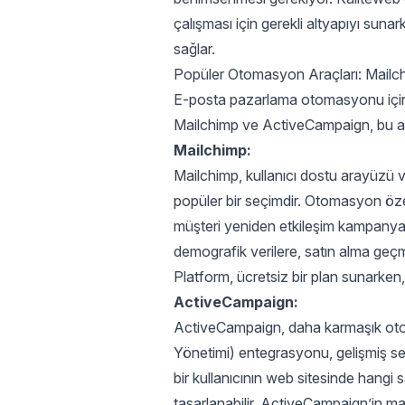
çalışması için gerekli altyapıyı suna
sağlar.
Popüler Otomasyon Araçları: Mail
E-posta pazarlama otomasyonu için ku
Mailchimp ve ActiveCampaign, bu al
Mailchimp:
Mailchimp, kullanıcı dostu arayüzü ve 
popüler bir seçimdir. Otomasyon özell
müşteri yeniden etkileşim kampanyala
demografik verilere, satın alma geçm
Platform, ücretsiz bir plan sunarken,
ActiveCampaign:
ActiveCampaign, daha karmaşık otomas
Yönetimi) entegrasyonu, gelişmiş se
bir kullanıcının web sitesinde hangi sa
tasarlanabilir. ActiveCampaign’in mak