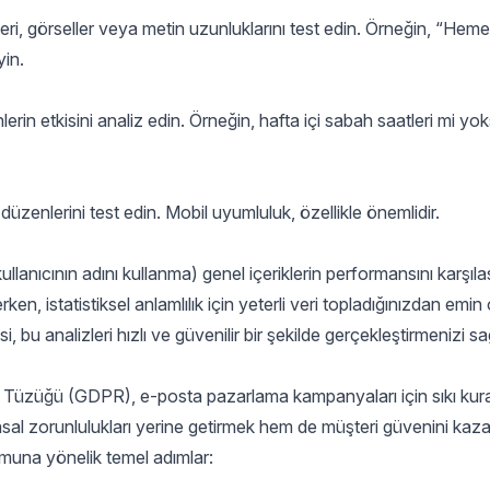
ri, görseller veya metin uzunluklarını test edin. Örneğin, “Heme
yin.
erin etkisini analiz edin. Örneğin, hafta içi sabah saatleri mi yo
düzenlerini test edin. Mobil uyumluluk, özellikle önemlidir.
 kullanıcının adını kullanma) genel içeriklerin performansını karşılaş
ken, istatistiksel anlamlılık için yeterli veri topladığınızdan emin 
 bu analizleri hızlı ve güvenilir bir şekilde gerçekleştirmenizi sa
a Tüzüğü (GDPR), e-posta pazarlama kampanyaları için sıkı kura
sal zorunlulukları yerine getirmek hem de müşteri güvenini ka
umuna yönelik temel adımlar: