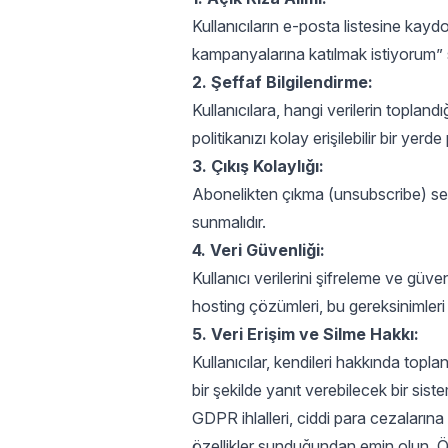
Kullanıcıların e-posta listesine kayd
kampanyalarına katılmak istiyorum” 
2. Şeffaf Bilgilendirme:
Kullanıcılara, hangi verilerin toplandığı
politikanızı kolay erişilebilir bir yerde
3. Çıkış Kolaylığı:
Abonelikten çıkma (unsubscribe) seçe
sunmalıdır.
4. Veri Güvenliği:
Kullanıcı verilerini şifreleme ve gü
hosting çözümleri, bu gereksinimleri 
5. Veri Erişim ve Silme Hakkı:
Kullanıcılar, kendileri hakkında topla
bir şekilde yanıt verebilecek bir sist
GDPR ihlalleri, ciddi para cezaları
özellikler sunduğundan emin olun. 