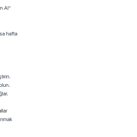
n Al”
ksa hafta
tırın.
olun.
ğlar.
llar
zanmak