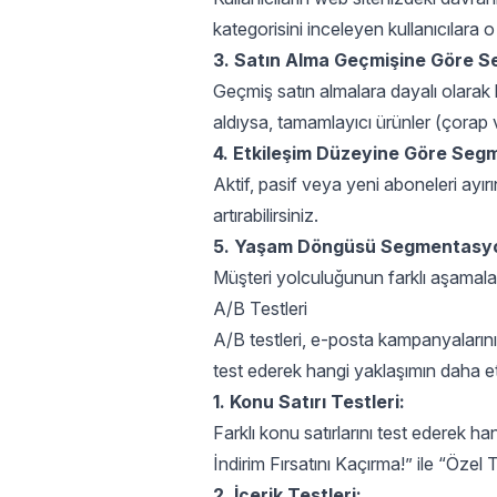
kategorisini inceleyen kullanıcılara
3. Satın Alma Geçmişine Göre 
Geçmiş satın almalara dayalı olarak k
aldıysa, tamamlayıcı ürünler (çorap 
4. Etkileşim Düzeyine Göre Seg
Aktif, pasif veya yeni aboneleri ayır
artırabilirsiniz.
5. Yaşam Döngüsü Segmentasy
Müşteri yolculuğunun farklı aşamaları
A/B Testleri
A/B testleri, e-posta kampanyalarının
test ederek hangi yaklaşımın daha etki
1. Konu Satırı Testleri:
Farklı konu satırlarını test ederek 
İndirim Fırsatını Kaçırma!” ile “Özel T
2. İçerik Testleri: