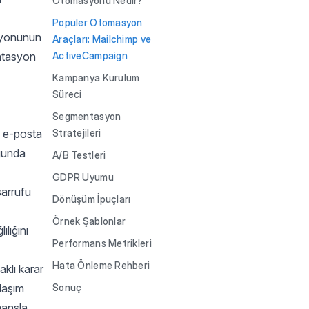
Otomasyonu Nedir?
Popüler Otomasyon
asyonunun
Araçları: Mailchimp ve
entasyon
ActiveCampaign
Kampanya Kurulum
Süreci
Segmentasyon
k e-posta
Stratejileri
uğunda
A/B Testleri
GDPR Uyumu
sarrufu
Dönüşüm İpuçları
Örnek Şablonlar
lığını
Performans Metrikleri
Hata Önleme Rehberi
aklı karar
klaşım
Sonuç
mansla