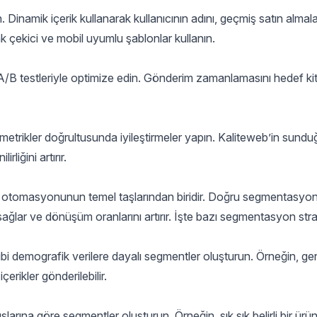
rin. Dinamik içerik kullanarak kullanıcının adını, geçmiş satın almal
rak çekici ve mobil uyumlu şablonlar kullanın.
testleriyle optimize edin. Gönderim zamanlamasını hedef kit
etrikler doğrultusunda iyileştirmeler yapın. Kaliteweb’in sundu
rliğini artırır.
tomasyonunun temel taşlarından biridir. Doğru segmentasyon
sağlar ve dönüşüm oranlarını artırır. İşte bazı segmentasyon strate
i demografik verilere dayalı segmentler oluşturun. Örneğin, gen
çerikler gönderilebilir.
şlarına göre segmentler oluşturun. Örneğin, sık sık belirli bir ürü