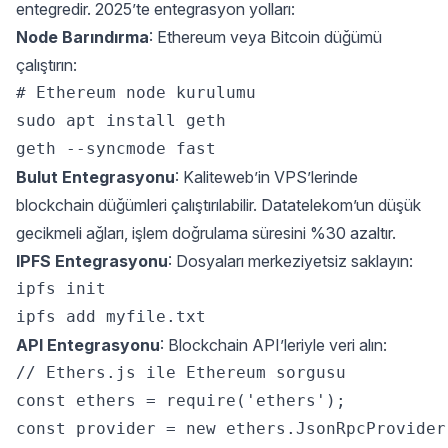
entegredir. 2025’te entegrasyon yolları:
Node Barındırma
: Ethereum veya Bitcoin düğümü
çalıştırın:
# Ethereum node kurulumu  

sudo apt install geth  

Bulut Entegrasyonu
: Kaliteweb’in VPS’lerinde
blockchain düğümleri çalıştırılabilir. Datatelekom’un düşük
gecikmeli ağları, işlem doğrulama süresini %30 azaltır.
IPFS Entegrasyonu
: Dosyaları merkeziyetsiz saklayın:
ipfs init  

API Entegrasyonu
: Blockchain API’leriyle veri alın:
// Ethers.js ile Ethereum sorgusu  

const ethers = require('ethers');  

const provider = new ethers.JsonRpcProvider